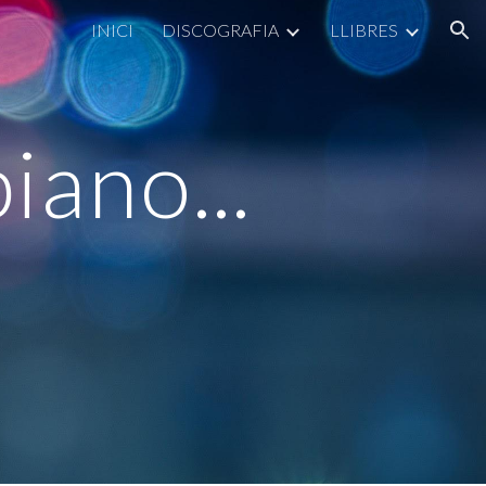
INICI
DISCOGRAFIA
LLIBRES
ion
iano...