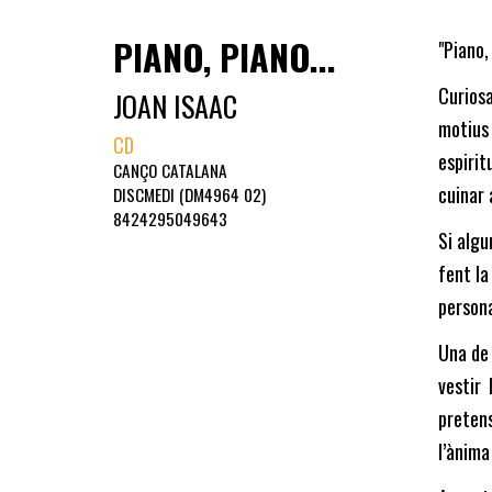
PIANO, PIANO...
"Piano, 
Curiosa
JOAN ISAAC
motius
CD
espirit
CANÇO CATALANA
cuinar 
DISCMEDI (DM4964 02)
8424295049643
Si algu
fent la
persona
Una de 
vestir
pretens
l’ànima