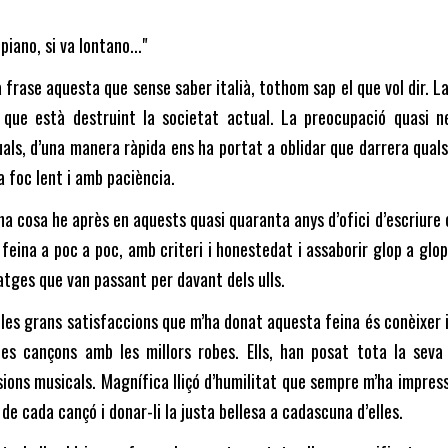
piano, si va lontano..."
 frase aquesta que sense saber italià, tothom sap el que vol dir. L
 que està destruint la societat actual. La preocupació quasi ne
uals, d’una manera ràpida ens ha portat a oblidar que darrera qual
a foc lent i amb paciència.
na cosa he après en aquests quasi quaranta anys d’ofici d’escriure c
 feina a poc a poc, amb criteri i honestedat i assaborir glop a glo
tges que van passant per davant dels ulls.
les grans satisfaccions que m’ha donat aquesta feina és conèixer 
 les cançons amb les millors robes. Ells, han posat tota la seva
ions musicals. Magnífica lliçó d’humilitat que sempre m’ha impres
 de cada cançó i donar-li la justa bellesa a cadascuna d’elles.