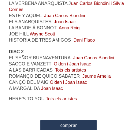
LA VERBENA ANARQUISTA J
uan Carlos Biondini i Sílvia
Comes
ESTE Y AQUEL
Juan Carlos Biondini
ELS ANARQUISTES
Joan Isaac
LA BANDE À BONNOT
Anna Roig
JOE HILL
Wayne Scott
HISTORIA DE TRES AMIGOS
Dani Flaco
DISC 2
EL SEÑOR BUENAVENTURA
Juan Carlos Biondini
SACCO E VANZETTI
Olden i Joan Isaac
A LAS BARRICADAS
Tots els artistes
ROMANÇO DE QUICO SABATER
Jaume Arnella
CANÇÓ DEL MAIG
Olden i Joan Isaac
A MARGALIDA
Joan Isaac
HERE’S TO YOU
Tots els artistes
comprar