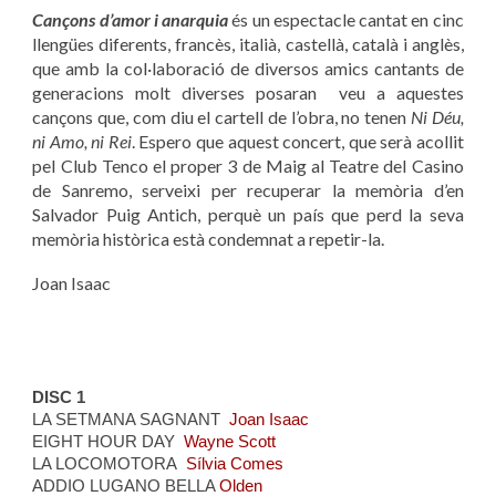
Cançons d’amor i anarquia
és un espectacle cantat en cinc
llengües diferents, francès, italià, castellà, català i anglès,
que amb la col·laboració de diversos amics cantants de
generacions molt diverses posaran veu a aquestes
cançons que, com diu el cartell de l’obra, no tenen
Ni Déu,
ni Amo, ni Rei
. Espero que aquest concert, que serà acollit
pel Club Tenco el proper 3 de Maig al Teatre del Casino
de Sanremo, serveixi per recuperar la memòria d’en
Salvador Puig Antich, perquè un país que perd la seva
memòria històrica està condemnat a repetir-la.
Joan Isaac
DISC 1
LA SETMANA SAGNANT
Joan Isaac
EIGHT HOUR DAY
Wayne Scott
LA LOCOMOTORA
Sílvia Comes
ADDIO LUGANO BELLA
Olden