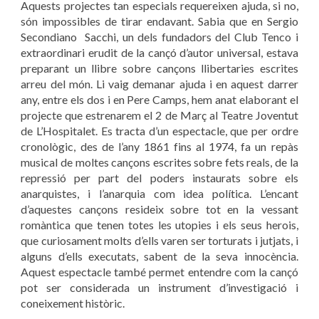
Aquests projectes tan especials requereixen ajuda, si no,
són impossibles de tirar endavant. Sabia que en Sergio
Secondiano Sacchi, un dels fundadors del Club Tenco i
extraordinari erudit de la cançó d’autor universal, estava
preparant un llibre sobre cançons llibertaries escrites
arreu del món. Li vaig demanar ajuda i en aquest darrer
any, entre els dos i en Pere Camps, hem anat elaborant el
projecte que estrenarem el 2 de Març al Teatre Joventut
de L’Hospitalet. Es tracta d’un espectacle, que per ordre
cronològic, des de l’any 1861 fins al 1974, fa un repàs
musical de moltes cançons escrites sobre fets reals, de la
repressió per part del poders instaurats sobre els
anarquistes, i l’anarquia com idea política. L’encant
d’aquestes cançons resideix sobre tot en la vessant
romàntica que tenen totes les utopies i els seus herois,
que curiosament molts d’ells varen ser torturats i jutjats, i
alguns d’ells executats, sabent de la seva innocència.
Aquest espectacle també permet entendre com la cançó
pot ser considerada un instrument d’investigació i
coneixement històric.